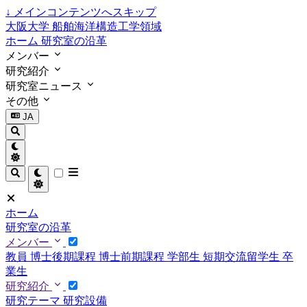
↓
メインコンテンツへスキップ
大阪大学 船舶海洋構造工学領域
ホーム
研究室の沿革
メンバー
研究紹介
研究室ニュース
その他
JA
ホーム
研究室の沿革
メンバー
教員
博士後期課程
博士前期課程
学部生
短期交流留学生
卒
業生
研究紹介
研究テーマ
研究設備