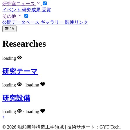
研究室ニュース
イベント
研究成果
受賞
その他
公開データベース
ギャラリー
関連リンク
JA
Researches
loading
研究テーマ
loading
·
loading
研究設備
loading
·
loading
↑
© 2026 船舶海洋構造工学領域 | 技術サポート：GYT Tech.